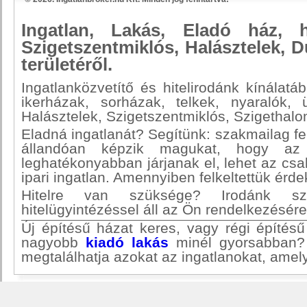
Ingatlan, Lakás, Eladó ház, h
Szigetszentmiklós, Halásztelek, 
területéről.
Ingatlanközvetítő és hitelirodánk kínálatá
ikerházak, sorházak, telkek, nyaralók, ü
Halásztelek, Szigetszentmiklós, Szigethalo
Eladná ingatlanát? Segítünk: szakmailag fel
állandóan képzik magukat, hogy az 
leghatékonyabban járjanak el, lehet az csalá
ipari ingatlan. Amennyiben felkeltettük érd
Hitelre van szüksége? Irodánk szak
hitelügyintézéssel áll az Ön rendelkezésére
Új építésű házat keres, vagy régi építés
nagyobb
kiadó lakás
minél gyorsabban? 
megtalálhatja azokat az ingatlanokat, amel