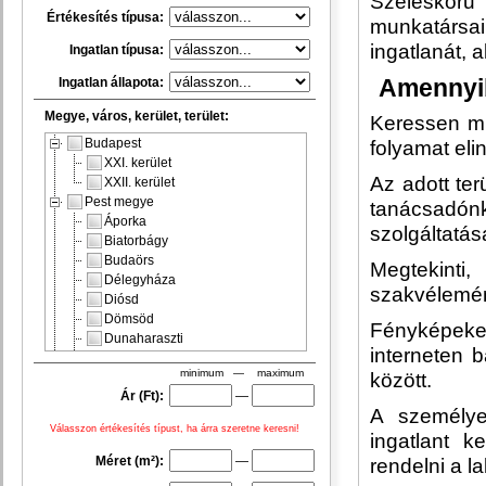
Széleskör
Értékesítés típusa:
munkatársai
ingatlanát, 
Ingatlan típusa:
Ingatlan állapota:
Amennyib
Megye, város, kerület, terület:
Keressen mi
Budapest
folyamat elin
XXI. kerület
Az adott ter
XXII. kerület
Pest megye
tanácsadó
Áporka
szolgáltatás
Biatorbágy
Budaörs
Megtekinti
Délegyháza
szakvélemén
Diósd
Dömsöd
Fényképeke
Dunaharaszti
interneten 
Dunavarsány
minimum — maximum
között.
Érd
Ár (Ft):
—
Gyál
A személyes
Halásztelek
Válasszon értékesítés típust, ha árra szeretne keresni!
Kiskunlacháza
ingatlant k
Majosháza
Méret (m²):
—
rendelni a l
Monorierdő