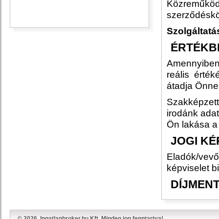
Közreműködik
szerződéskö
Szolgáltat
ÉRTÉKB
Amennyiben
reális érték
átadja Önnek
Szakképzet
irodánk ada
Ön lakása a 
JOGI KÉ
Eladók/vevők
képviselet b
DÍJMENT
© 2026. Ingatlanbroker.hu Kft. Minden jog fenntartva!