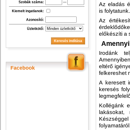
Szobák száma:
—
Pilis
Az eladás é
Ráckeve
is folytatunk.
Kiemelt ingatlanok:
Szigetcsép
Szigethalom
Az értékes
Azonosító:
Szigetszentmárton
érdeklődők
Szigetszentmiklós
Üzletkötő:
előkészíti a
Szigetszentmiklós(Lakihegy)
Szigetújfalu
Keresés indítása
Amennyi
Taksony
Tököl
Irodánk te
Törökbálint
Amennyiben 
Újszilvás
Somogy megye
eltérő igén
Facebook
Balatonszárszó
felkereshet 
Csurgó
Tolna megye
A keresett 
Veszprém megye
keresés fol
legmegfelelő
Kollégánk e
lakásokat, 
Készséggel
folyamatáró